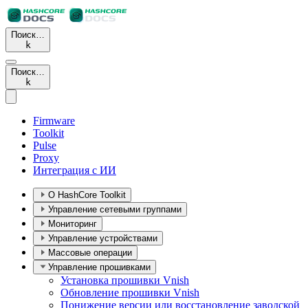
Поиск…
k
Поиск…
k
Firmware
Toolkit
Pulse
Proxy
Интеграция с ИИ
О HashCore Toolkit
Управление сетевыми группами
Мониторинг
Управление устройствами
Массовые операции
Управление прошивками
Установка прошивки Vnish
Обновление прошивки Vnish
Понижение версии или восстановление заводской