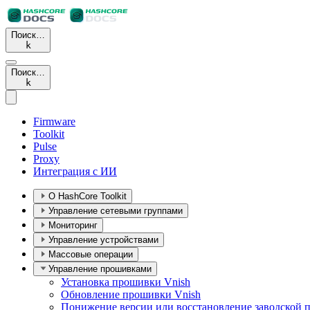
Поиск…
k
Поиск…
k
Firmware
Toolkit
Pulse
Proxy
Интеграция с ИИ
О HashCore Toolkit
Управление сетевыми группами
Мониторинг
Управление устройствами
Массовые операции
Управление прошивками
Установка прошивки Vnish
Обновление прошивки Vnish
Понижение версии или восстановление заводской