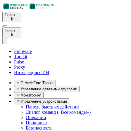
Поиск…
k
Поиск…
k
Firmware
Toolkit
Pulse
Proxy
Интеграция с ИИ
О HashCore Toolkit
Управление сетевыми группами
Мониторинг
Управление устройствами
Панель быстрых действий
Диалог команд («Все команды»)
Операции
Прошивка
Безопасность