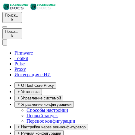
Поиск…
k
Поиск…
k
Firmware
Toolkit
Pulse
Proxy
Интеграция с ИИ
О HashCore Proxy
Установка
Управление системой
Управление конфигурацией
Способы настройки
Первый запуск
Перенос конфигурации
Настройка через веб-конфигуратор
Ручная конфигурация